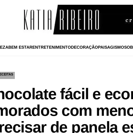
EZA
BEM ESTAR
ENTRETENIMENTO
DECORAÇÃO
PAISAGISMO
SOB
ECEITAS
ocolate fácil e ec
amorados com meno
recisar de panela e