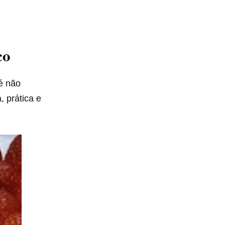
co
é não
 prática e