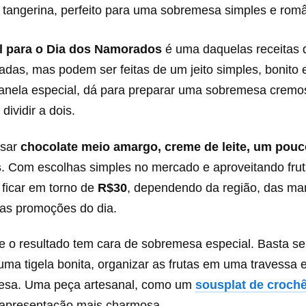
 tangerina, perfeito para uma sobremesa simples e româ
il para o Dia dos Namorados
é uma daquelas receitas
adas, mas podem ser feitas de um jeito simples, bonito
ela especial, dá para preparar uma sobremesa cremos
 dividir a dois.
usar
chocolate meio amargo, creme de leite, um pouco
s
. Com escolhas simples no mercado e aproveitando fru
 ficar em torno de
R$30
, dependendo da região, das ma
das promoções do dia.
 o resultado tem cara de sobremesa especial. Basta ser
ma tigela bonita, organizar as frutas em uma travessa 
mesa. Uma peça artesanal, como um
sousplat de croch
 apresentação mais charmosa.