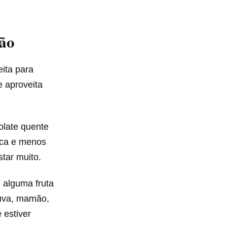
ão
ita para
e aproveita
olate quente
sca e menos
tar muito.
e alguma fruta
 uva, mamão,
 estiver