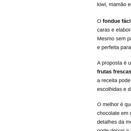
kiwi, mamão e
O
fondue fác
caras e elabor
Mesmo sem pan
e perfeita para
A proposta é 
frutas fresca
a receita pode
escolhidas e 
O melhor é que
chocolate em u
detalhes da 
pode deixar a