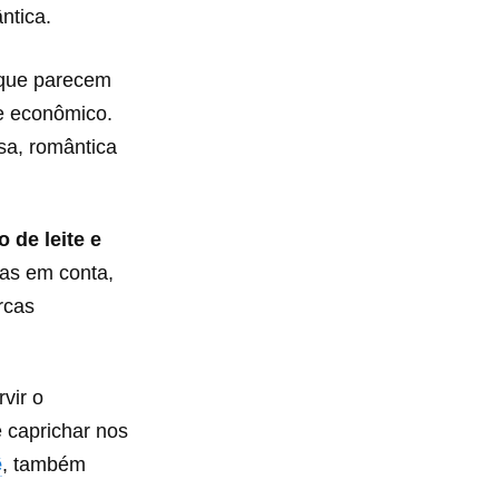
ntica.
 que parecem
 e econômico.
a, romântica
 de leite e
tas em conta,
rcas
vir o
e caprichar nos
ê
, também