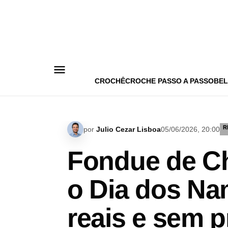
Pular
para
o
conteúdo
CROCHÊ
CROCHE PASSO A PASSO
BEL
R
por
Julio Cezar Lisboa
05/06/2026, 20:00
Fondue de Ch
o Dia dos N
reais e sem p