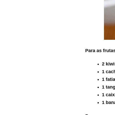
Para as fruta
2 kiwi
1 cac
1 fat
1 tan
1 cai
1 ban