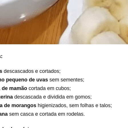
s:
s
descascados e cortados;
ho pequeno de uvas
sem sementes;
ia de mamão
cortada em cubos;
gerina
descascada e dividida em gomos;
xa de morangos
higienizados, sem folhas e talos;
ana
sem casca e cortada em rodelas.