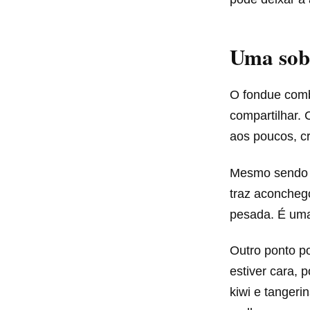
Uma sob
O fondue comb
compartilhar.
aos poucos, c
Mesmo sendo s
traz aconcheg
pesada. É uma
Outro ponto po
estiver cara, 
kiwi e tanger