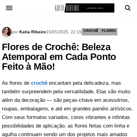
Pular
para
o
conteúdo
CROCHÊ
FLORES
por
Katia Ribeiro
15/05/2025, 22:15
Flores de Crochê: Beleza
Atemporal em Cada Ponto
Feito à Mão!
As flores de
crochê
encantam pela delicadeza, mas
também surpreendem pela versatilidade. Elas vão muito
além da decoração — são peças-chave em acessórios,
roupas, embalagens, e até em grandes painéis artísticos.
Com seus formatos variados, cores vibrantes e infinitas
possibilidades de aplicação, as flores feitas com linha e
agulha continuam sendo um dos projetos mais amados