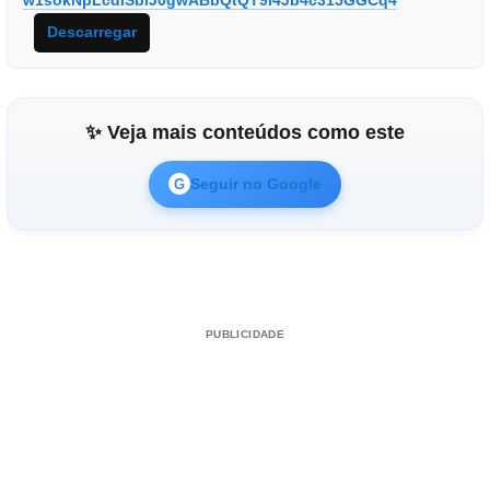
w1sokNpLcdlSbiJ0gwABbQtQT9l4Jb4c315GGCq4
Descarregar
✨ Veja mais conteúdos como este
Seguir no Google
G
PUBLICIDADE