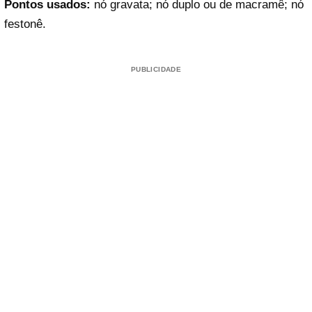
Pontos usados:
nó gravata; nó duplo ou de macramê; nó
festonê.
PUBLICIDADE