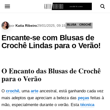
Pular
para
o
conteúdo
BLUSA
CROCHÊ
por
Katia Ribeiro
29/01/2025, 09:15
Encante-se com Blusas de
Crochê Lindas para o Verão!
O Encanto das Blusas de Crochê
para o Verão
O
crochê
, uma
arte
ancestral, está ganhando cada vez
mais adeptos que apreciam a beleza das
peças
feitas à
mão, especialmente durante o verão. Esta
técnica