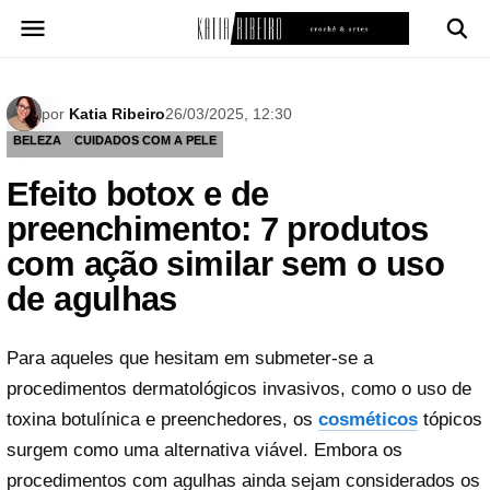
Pular
para
o
conteúdo
por
Katia Ribeiro
26/03/2025, 12:30
BELEZA
CUIDADOS COM A PELE
Efeito botox e de
preenchimento: 7 produtos
com ação similar sem o uso
de agulhas
Para aqueles que hesitam em submeter-se a
procedimentos dermatológicos invasivos, como o uso de
toxina botulínica e preenchedores, os
cosmético
s
tópicos
surgem como uma alternativa viável. Embora os
procedimentos com agulhas ainda sejam considerados os