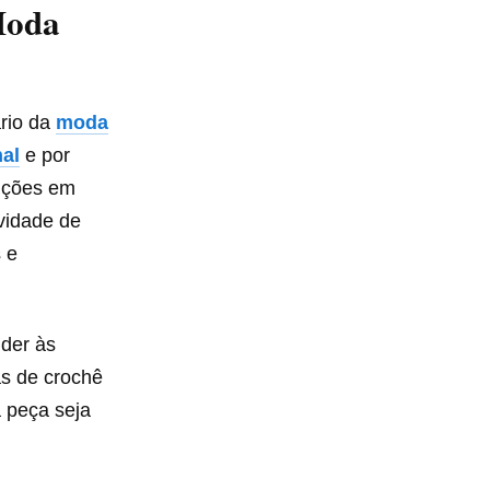
Moda
rio da
moda
nal
e por
uções em
ividade de
 e
nder às
as de crochê
a peça seja