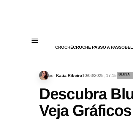
Pular
para
o
conteúdo
CROCHÊ
CROCHE PASSO A PASSO
BEL
BLUSA
por
Katia Ribeiro
10/03/2025, 17:15
Descubra Blu
Veja Gráficos