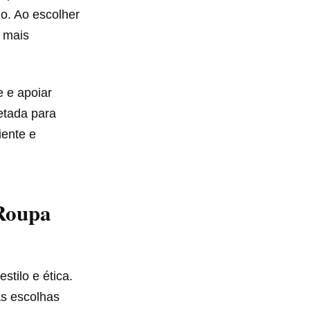
o. Ao escolher
 mais
e e apoiar
etada para
ente e
Roupa
tilo e ética.
as escolhas