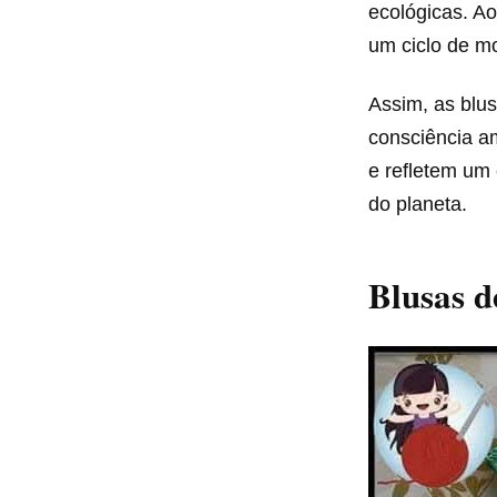
ecológicas. Ao
um ciclo de mo
Assim, as blu
consciência a
e refletem um 
do planeta.
Blusas d