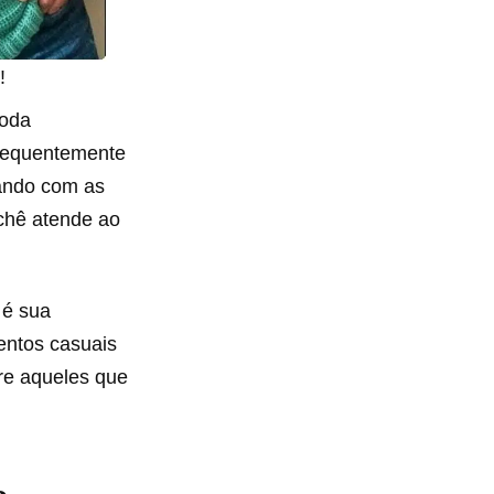
!
moda
frequentemente
tando com as
ochê atende ao
 é sua
entos casuais
re aqueles que