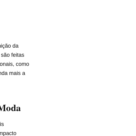
nição da
são feitas
ionais, como
nda mais a
 Moda
is
impacto