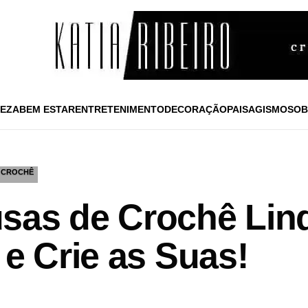
EZA
BEM ESTAR
ENTRETENIMENTO
DECORAÇÃO
PAISAGISMO
SOB
CROCHÊ
sas de Crochê Lin
 e Crie as Suas!