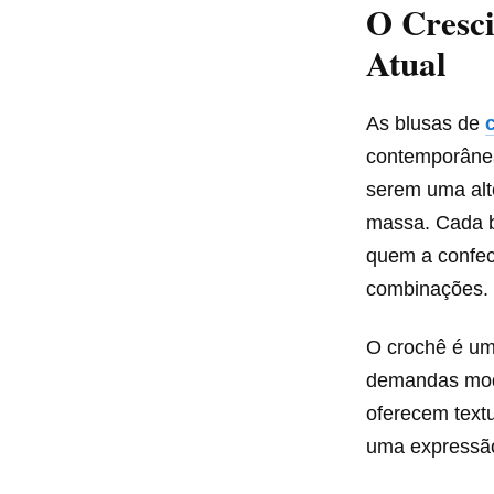
O Cresc
Atual
As blusas de
contemporâne
serem uma alt
massa. Cada bl
quem a confec
combinações.
O crochê é uma
demandas mode
oferecem text
uma expressão