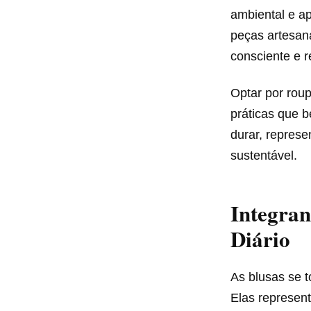
ambiental e a
peças artesan
consciente e 
Optar por roup
práticas que 
durar, repres
sustentável.
Integra
Diário
As blusas se t
Elas represen