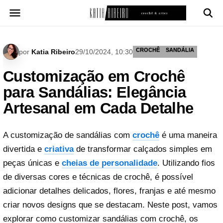
Pular
para
o
conteúdo
CROCHÊ
SANDÁLIA
por
Katia Ribeiro
29/10/2024, 10:30
Customização em Crochê
para Sandálias: Elegância
Artesanal em Cada Detalhe
A customização de sandálias com
crochê
é uma maneira
divertida e
criativa
de transformar calçados simples em
peças únicas e
cheias de personalidade
. Utilizando fios
de diversas cores e técnicas de crochê, é possível
adicionar detalhes delicados, flores, franjas e até mesmo
criar novos designs que se destacam. Neste post, vamos
explorar como customizar sandálias com crochê, os