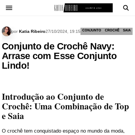
Pular
para
o
conteúdo
CONJUNTO
CROCHÊ
SAIA
por
Katia Ribeiro
27/10/2024, 19:15
Conjunto de Crochê Navy:
Arrase com Esse Conjunto
Lindo!
Introdução ao Conjunto de
Crochê: Uma Combinação de Top
e Saia
O crochê tem conquistado espaço no mundo da moda,