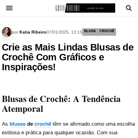
Pular
para
o
conteúdo
BLUSA
CROCHÊ
por
Katia Ribeiro
07/01/2025, 13:15
Crie as Mais Lindas Blusas de
Crochê Com Gráficos e
Inspirações!
Blusas de Crochê: A Tendência
Atemporal
As
blusas
de
crochê
têm se afirmado como uma escolha
estilosa e prática para qualquer ocasião. Com sua