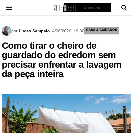
Pular
para
o
conteúdo
CASA & CUIDADOS
por
Lucas Sampaio
14/06/2026, 19:30
Como tirar o cheiro de
guardado do edredom sem
precisar enfrentar a lavagem
da peça inteira