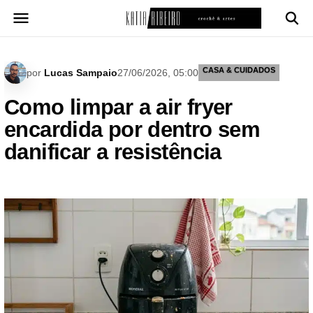
Pular
para
o
conteúdo
CASA & CUIDADOS
por
Lucas Sampaio
27/06/2026, 05:00
Como limpar a air fryer
encardida por dentro sem
danificar a resistência