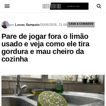
Pular
para
o
conteúdo
CASA & CUIDADOS
por
Lucas Sampaio
25/06/2026, 21:00
Pare de jogar fora o limão
usado e veja como ele tira
gordura e mau cheiro da
cozinha