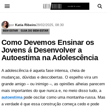
Pular
para
o
conteúdo
por
Katia Ribeiro
28/02/2025, 08:30
BEM ESTAR
GUIA DO BEM-ESTAR
Como Devemos Ensinar os
Jovens á Desenvolver a
Autoestima na Adolescência
A adolescência é aquela fase intensa, cheia de
mudanças, dúvidas e descobertas. O espelho vira um
grande amigo – ou inimigo –, as opiniões alheias parecem
mais importantes do que nunca e, no meio disso tudo, a
autoestima
pode oscilar como uma montanha-russa. Mas
a verdade é que essa construção começa cedo e pode