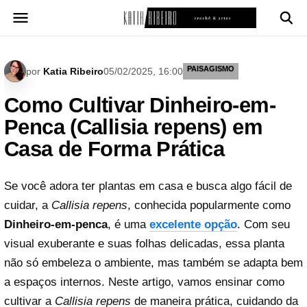
Pular
para
o
conteúdo
PAISAGISMO
por
Katia Ribeiro
05/02/2025, 16:00
Como Cultivar Dinheiro-em-
Penca (Callisia repens) em
Casa de Forma Prática
Se você adora ter plantas em casa e busca algo fácil de
cuidar, a
Callisia repens
, conhecida popularmente como
Dinheiro-em-penca
, é uma
excelente opção
. Com seu
visual exuberante e suas folhas delicadas, essa planta
não só embeleza o ambiente, mas também se adapta bem
a espaços internos. Neste artigo, vamos ensinar como
cultivar a
Callisia repens
de maneira prática, cuidando da