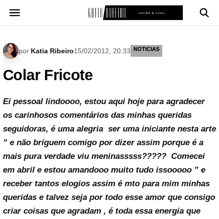
Pular
para
o
conteúdo
NOTICIAS
por
Katia Ribeiro
15/02/2012, 20:33
Colar Fricote
Ei pessoal lindoooo, estou aqui hoje para agradecer
os carinhosos comentários das minhas queridas
seguidoras, é uma alegria ser uma iniciante nesta arte
” e não briguem comigo por dizer assim porque é a
mais pura verdade viu meninasssss????? Comecei
em abril e estou amandooo muito tudo issooooo ” e
receber tantos elogios assim é mto para mim minhas
queridas e talvez seja por todo esse amor que consigo
criar coisas que agradam , é toda essa energia que