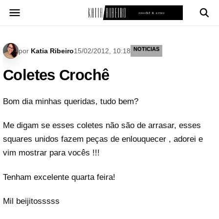
Pular
para
o
conteúdo
NOTICIAS
por
Katia Ribeiro
15/02/2012, 10:18
Coletes Crochê
Bom dia minhas queridas, tudo bem?
Me digam se esses coletes não são de arrasar, esses
squares unidos fazem peças de enlouquecer , adorei e
vim mostrar para vocês !!!
Tenham excelente quarta feira!
Mil beijitosssss