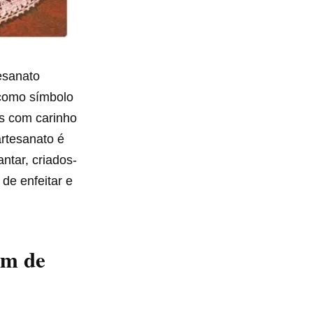
tesanato
 como símbolo
os com carinho
artesanato é
ntar, criados-
de enfeitar e
em de