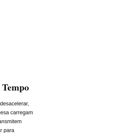
o Tempo
desacelerar,
 mesa carregam
ransmitem
r para