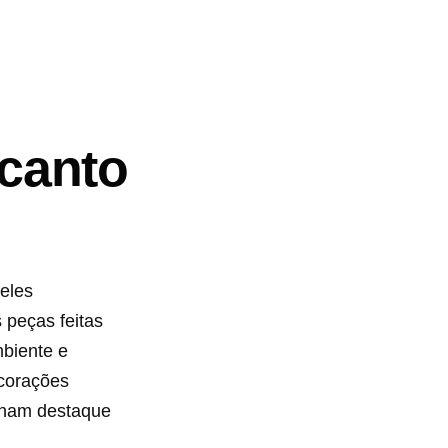
canto
eles
 peças feitas
mbiente e
ecorações
nham destaque