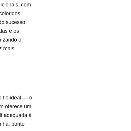
icionais, com
oloridos,
ndo sucesso
das e os
rizando o
z mais
 fio ideal — o
ém oferece um
hê adequada à
inha, ponto