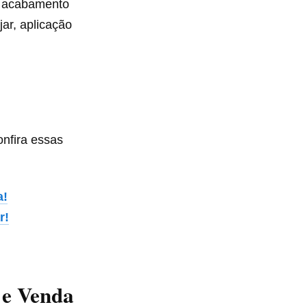
O acabamento
jar, aplicação
nfira essas
a!
r!
 e Venda