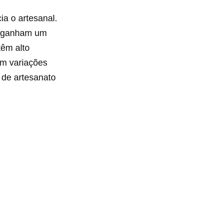
a o artesanal.
s ganham um
têm alto
om variações
 de artesanato