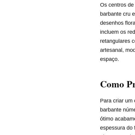
Os centros de
barbante cru e
desenhos flor
incluem os red
retangulares c
artesanal, mo
espaço.
Como Pro
Para criar um 
barbante núme
ótimo acabame
espessura do f