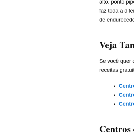
alto, ponto p
faz toda a dif
de endurecedo
Veja T
Se você quer 
receitas gratui
Centr
Centr
Centr
Centros