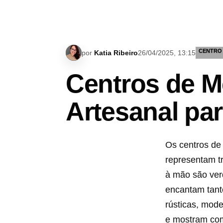
CENTRO
por
Katia Ribeiro
26/04/2025, 13:15
Centros de M
Artesanal pa
Os centros d
representam tr
à mão são ver
encantam tant
rústicas, mod
e mostram com