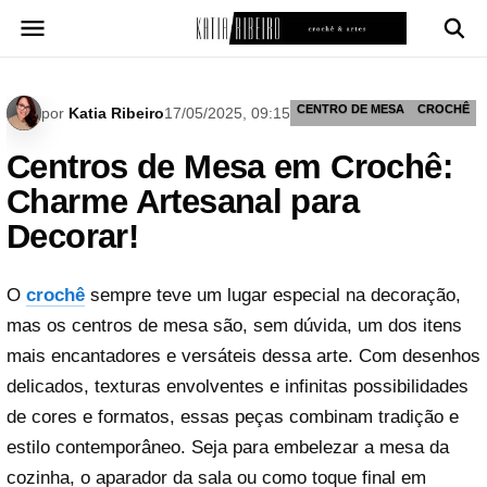
Pular
para
o
conteúdo
CENTRO DE MESA
CROCHÊ
por
Katia Ribeiro
17/05/2025, 09:15
Centros de Mesa em Crochê:
Charme Artesanal para
Decorar!
O
crochê
sempre teve um lugar especial na decoração,
mas os centros de mesa são, sem dúvida, um dos itens
mais encantadores e versáteis dessa arte. Com desenhos
delicados, texturas envolventes e infinitas possibilidades
de cores e formatos, essas peças combinam tradição e
estilo contemporâneo. Seja para embelezar a mesa da
cozinha, o aparador da sala ou como toque final em