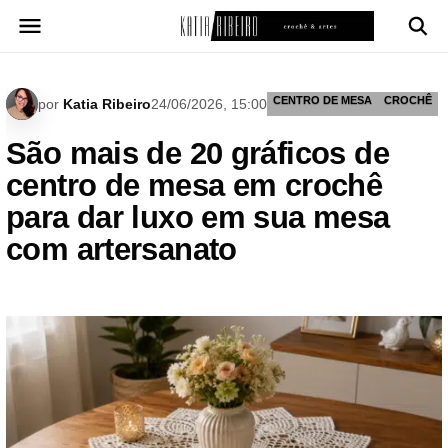
Pular
para
o
conteúdo
CENTRO DE MESA
CROCHÊ
por
Katia Ribeiro
24/06/2026, 15:00
São mais de 20 gráficos de
centro de mesa em crochê
para dar luxo em sua mesa
com artersanato