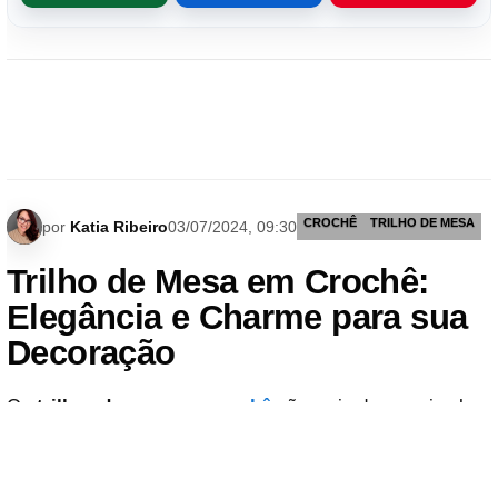
CROCHÊ
TRILHO DE MESA
por
Katia Ribeiro
03/07/2024, 09:30
Trilho de Mesa em Crochê:
Elegância e Charme para sua
Decoração
Os
trilhos de mesa em
crochê
são mais do que simples
peças decorativas; eles são verdadeiras obras de arte
que trazem um toque de
elegância
e charme para