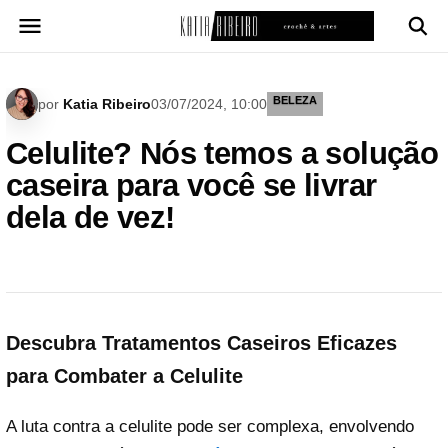
Pular
para
o
conteúdo
BELEZA
por
Katia Ribeiro
03/07/2024, 10:00
Celulite? Nós temos a solução
caseira para você se livrar
dela de vez!
Descubra Tratamentos Caseiros Eficazes
para Combater a Celulite
A luta contra a celulite pode ser complexa, envolvendo