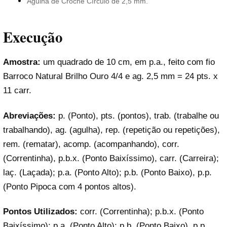
Agulha de Crochê Círculo de 2,5 mm.
Execução
Amostra:
um quadrado de 10 cm, em p.a., feito com fio
Barroco Natural Brilho Ouro 4/4 e ag. 2,5 mm = 24 pts. x
11 carr.
Abreviações:
p. (Ponto), pts. (pontos), trab. (trabalhe ou
trabalhando), ag. (agulha), rep. (repetição ou repetições),
rem. (rematar), acomp. (acompanhando), corr.
(Correntinha), p.b.x. (Ponto Baixíssimo), carr. (Carreira);
laç. (Laçada); p.a. (Ponto Alto); p.b. (Ponto Baixo), p.p.
(Ponto Pipoca com 4 pontos altos).
Pontos Utilizados:
corr. (Correntinha); p.b.x. (Ponto
Baixíssimo); p.a. (Ponto Alto); p.b. (Ponto Baixo), p.p.