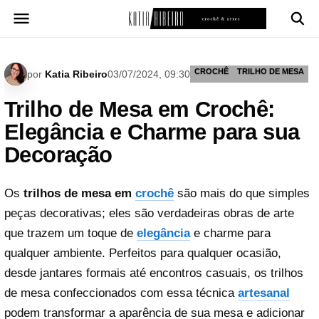
Pular
para
o
conteúdo
CROCHÊ
TRILHO DE MESA
por
Katia Ribeiro
03/07/2024, 09:30
Trilho de Mesa em Crochê:
Elegância e Charme para sua
Decoração
Os
trilhos de mesa em
crochê
são mais do que simples
peças decorativas; eles são verdadeiras obras de arte
que trazem um toque de
elegância
e charme para
qualquer ambiente. Perfeitos para qualquer ocasião,
desde jantares formais até encontros casuais, os trilhos
de mesa confeccionados com essa técnica
artesanal
podem transformar a aparência de sua mesa e adicionar