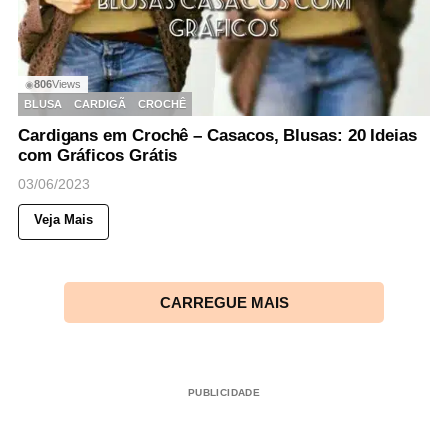
806
Views
◉
BLUSA
CARDIGÃ
CROCHÊ
Cardigans em Crochê – Casacos, Blusas: 20 Ideias
com Gráficos Grátis
03/06/2023
Veja Mais
CARREGUE MAIS
PUBLICIDADE