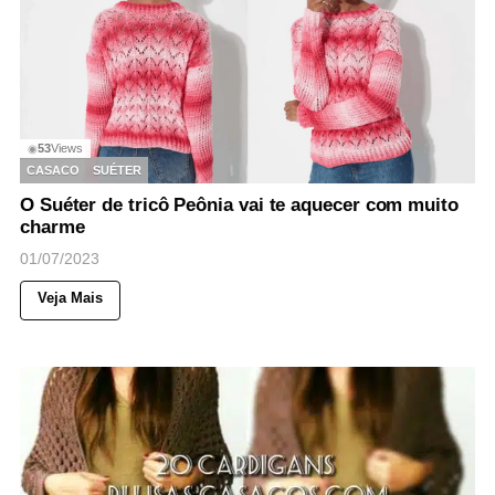
53
Views
◉
CASACO
SUÉTER
O Suéter de tricô Peônia vai te aquecer com muito
charme
01/07/2023
Veja Mais