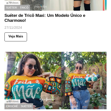
79
Views
◉
SUÉTER
TRICÔ
Suéter de Tricô Maxi: Um Modelo Único e
Charmoso!
27/11/2024
Veja Mais
80
Views
◉
CROCHÊ
SUÉTER