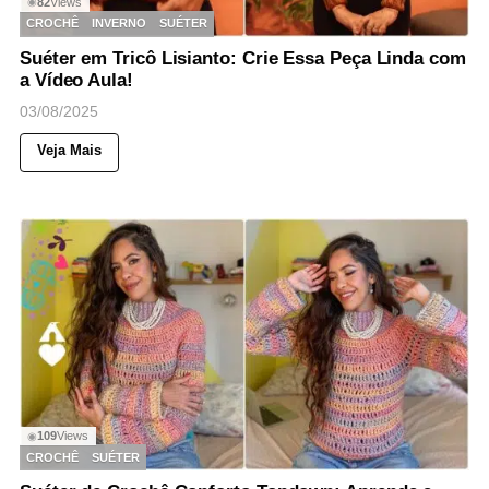
82
Views
◉
CROCHÊ
INVERNO
SUÉTER
Suéter em Tricô Lisianto: Crie Essa Peça Linda com
a Vídeo Aula!
03/08/2025
Veja Mais
109
Views
◉
CROCHÊ
SUÉTER