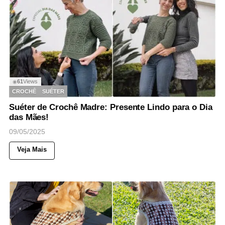
61
Views
◉
CROCHÊ
SUÉTER
Suéter de Crochê Madre: Presente Lindo para o Dia
das Mães!
09/05/2025
Veja Mais