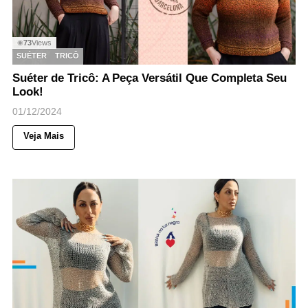
73
Views
◉
SUÉTER
TRICÔ
Suéter de Tricô: A Peça Versátil Que Completa Seu
Look!
01/12/2024
Veja Mais