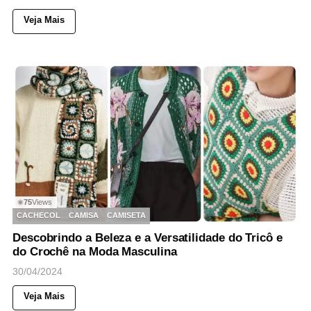
Veja Mais
75
Views
◉
CACHECOL
CAMISA
CAMISETA
Descobrindo a Beleza e a Versatilidade do Tricô e
do Crochê na Moda Masculina
30/04/2024
Veja Mais