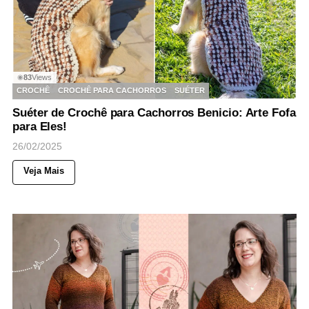
83
Views
◉
CROCHÊ
CROCHÊ PARA CACHORROS
SUÉTER
Suéter de Crochê para Cachorros Benicio: Arte Fofa
para Eles!
26/02/2025
Veja Mais