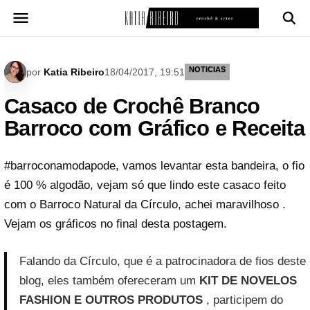
Pular
para
o
conteúdo
NOTICIAS
por
Katia Ribeiro
18/04/2017, 19:51
Casaco de Crochê Branco
Barroco com Gráfico e Receita
#barroconamodapode, vamos levantar esta bandeira, o fio
é 100 % algodão, vejam só que lindo este casaco feito
com o Barroco Natural da Círculo, achei maravilhoso .
Vejam os gráficos no final desta postagem.
Falando da Círculo, que é a patrocinadora de fios deste
blog, eles também ofereceram um
KIT DE NOVELOS
FASHION E OUTROS PRODUTOS
, participem do