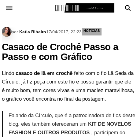
Pular
para
o
conteúdo
NOTICIAS
por
Katia Ribeiro
17/04/2017, 22:23
Casaco de Crochê Passo a
Passo e com Gráfico
Lindo
casaco de lã em crochê
feito com o fio Lã Seda da
Círculo, já fiz peça com este fio e posso garantir que ele
é muito bom, tem cores vivas e uma maciez maravilhosa,
o gráfico você encontra no final da postagem.
Falando da Círculo, que é a patrocinadora de fios deste
blog, eles também ofereceram um
KIT DE NOVELOS
FASHION E OUTROS PRODUTOS
, participem do