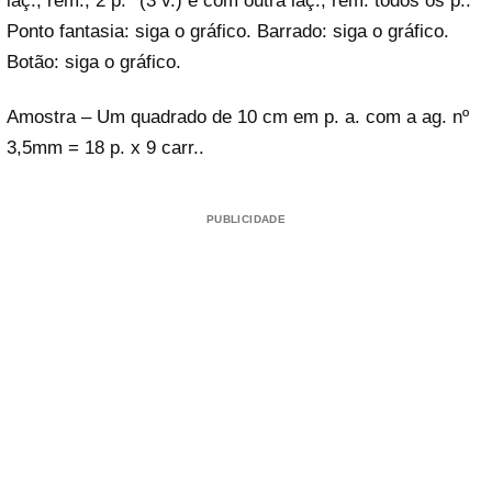
laç., rem., 2 p.* (3 v.) e com outra laç., rem. todos os p..
Ponto fantasia: siga o gráfico. Barrado: siga o gráfico.
Botão: siga o gráfico.
Amostra – Um quadrado de 10 cm em p. a. com a ag. nº
3,5mm = 18 p. x 9 carr..
PUBLICIDADE