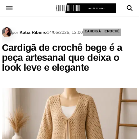
Pular
para
o
conteúdo
CARDIGÃ
CROCHÊ
por
Katia Ribeiro
14/06/2026, 12:00
Cardigã de crochê bege é a
peça artesanal que deixa o
look leve e elegante