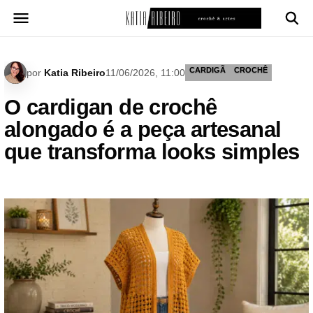
Pular
para
o
conteúdo
CARDIGÃ
CROCHÊ
por
Katia Ribeiro
11/06/2026, 11:00
O cardigan de crochê
alongado é a peça artesanal
que transforma looks simples