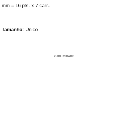
mm = 16 pts. x 7 carr..
Tamanho:
Único
PUBLICIDADE