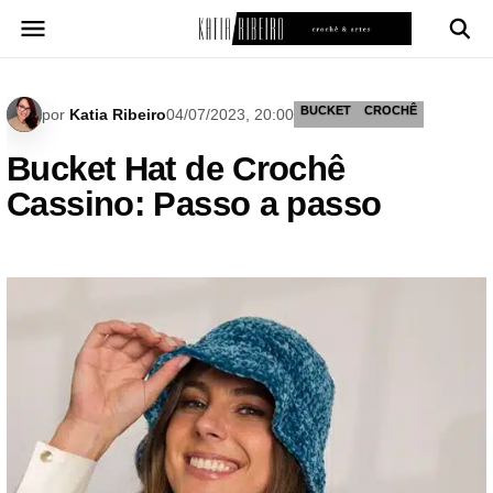
Pular
para
o
conteúdo
BUCKET
CROCHÊ
por
Katia Ribeiro
04/07/2023, 20:00
Bucket Hat de Crochê
Cassino: Passo a passo