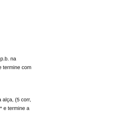
p.b. na
a e termine com
 alça, (5 corr,
 * e termine a