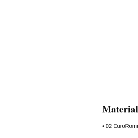
Materia
• 02 EuroRoma