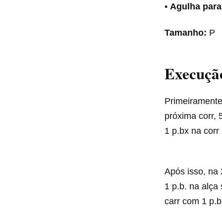
•
Agulha para
Tamanho:
P
Execuçã
Primeiramente 
próxima corr, 
1 p.bx na corr i
Após isso, na 2
1 p.b. na alça
carr com 1 p.bx