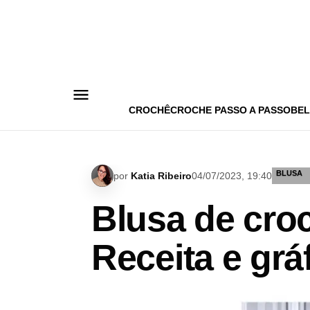
Pular
para
o
conteúdo
CROCHÊ
CROCHE PASSO A PASSO
BEL
BLUSA
por
Katia Ribeiro
04/07/2023, 19:40
Blusa de croc
Receita e grá