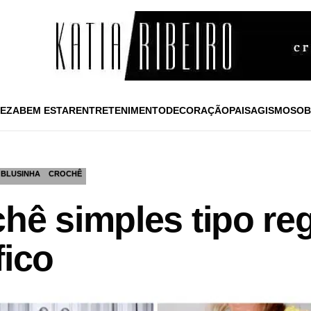
EZA
BEM ESTAR
ENTRETENIMENTO
DECORAÇÃO
PAISAGISMO
SOB
BLUSINHA
CROCHÊ
hê simples tipo re
fico