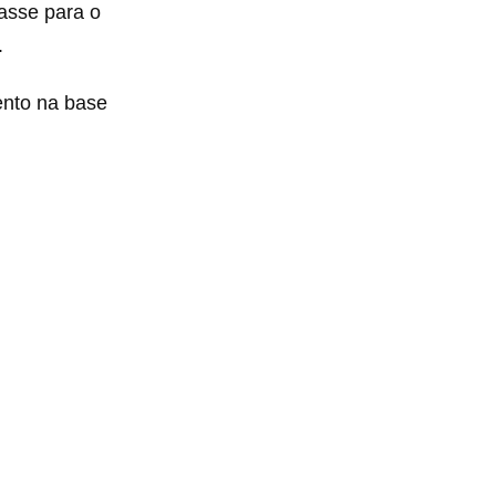
asse para o
.
ento na base