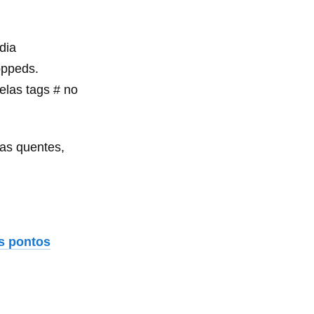
dia
oppeds.
elas tags # no
as quentes,
s pontos