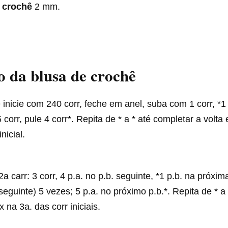
 crochê
2 mm.
o
da blusa de crochê
inicie com 240 corr, feche em anel, suba com 1 corr, *1 
5 corr, pule 4 corr*. Repita de * a * até completar a volt
nicial.
a carr: 3 corr, 4 p.a. no p.b. seguinte, *1 p.b. na próxima
 seguinte) 5 vezes; 5 p.a. no próximo p.b.*. Repita de * a
 na 3a. das corr iniciais.