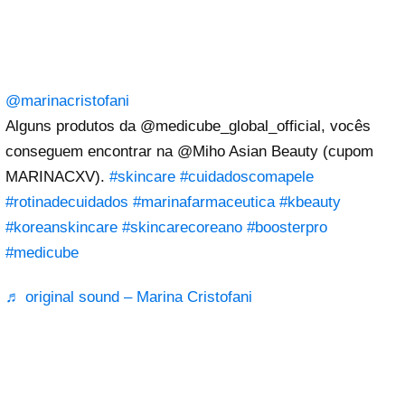
@marinacristofani
Alguns produtos da @medicube_global_official, vocês
conseguem encontrar na @Miho Asian Beauty (cupom
MARINACXV).
#skincare
#cuidadoscomapele
#rotinadecuidados
#marinafarmaceutica
#kbeauty
#koreanskincare
#skincarecoreano
#boosterpro
#medicube
♬ original sound – Marina Cristofani