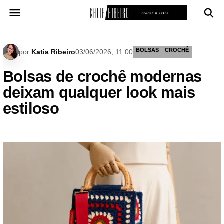
Pular
para
o
conteúdo
BOLSAS
CROCHÊ
por
Katia Ribeiro
03/06/2026, 11:00
Bolsas de crochê modernas
deixam qualquer look mais
estiloso