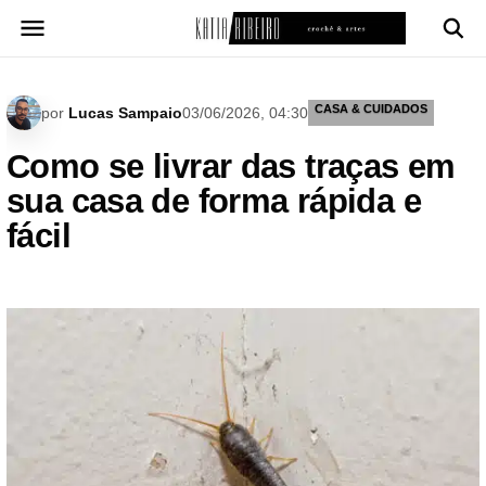
Pular
para
o
conteúdo
CASA & CUIDADOS
por
Lucas Sampaio
03/06/2026, 04:30
Como se livrar das traças em
sua casa de forma rápida e
fácil