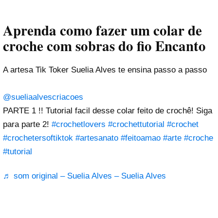
Aprenda como fazer um colar de
croche com sobras do fio Encanto
A artesa Tik Toker Suelia Alves te ensina passo a passo
@sueliaalvescriacoes
PARTE 1 !! Tutorial facil desse colar feito de crochê! Siga
para parte 2!
#crochetlovers
#crochettutorial
#crochet
#crochetersoftiktok
#artesanato
#feitoamao
#arte
#croche
#tutorial
♬ som original – Suelia Alves – Suelia Alves