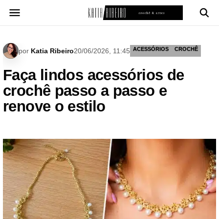
Pular
para
o
conteúdo
ACESSÓRIOS
CROCHÊ
por
Katia Ribeiro
20/06/2026, 11:45
Faça lindos acessórios de
crochê passo a passo e
renove o estilo