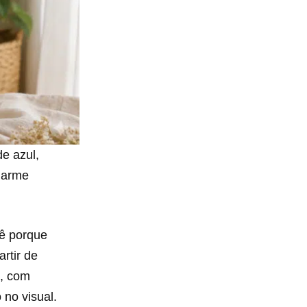
e azul,
harme
hê porque
artir de
s, com
no visual.