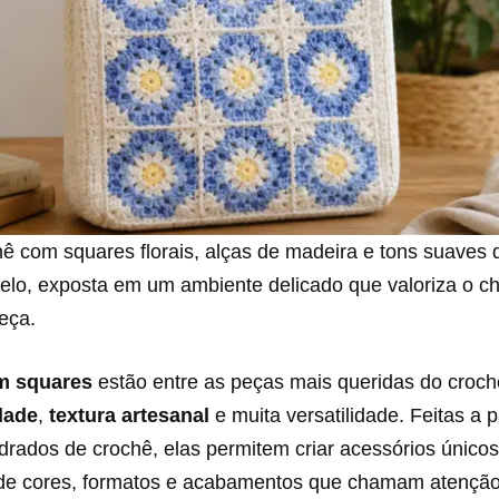
ê com squares florais, alças de madeira e tons suaves d
elo, exposta em um ambiente delicado que valoriza o c
eça.
m squares
estão entre as peças mais queridas do croc
idade
,
textura artesanal
e muita versatilidade. Feitas a p
rados de crochê, elas permitem criar acessórios único
e cores, formatos e acabamentos que chamam atenção 