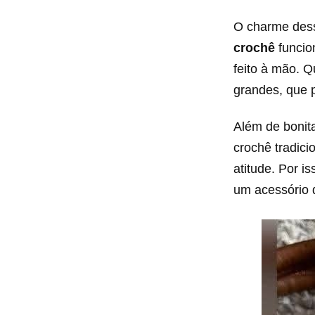
O charme dess
crochê
funcio
feito à mão. 
grandes, que 
Além de bonit
crochê tradic
atitude. Por 
um acessório d