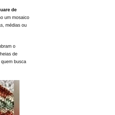
uare de
mo um mosaico
s, médias ou
embram o
cheias de
 quem busca