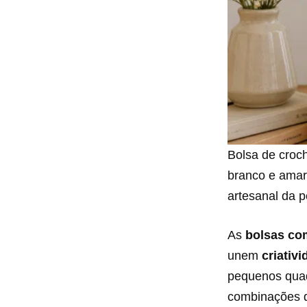
Bolsa de croch
branco e amar
artesanal da p
As
bolsas co
unem
criativ
pequenos quad
combinações d