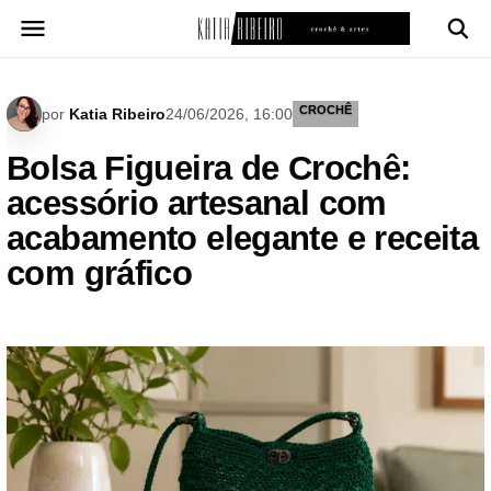
Pular
para
o
conteúdo
CROCHÊ
por
Katia Ribeiro
24/06/2026, 16:00
Bolsa Figueira de Crochê:
acessório artesanal com
acabamento elegante e receita
com gráfico