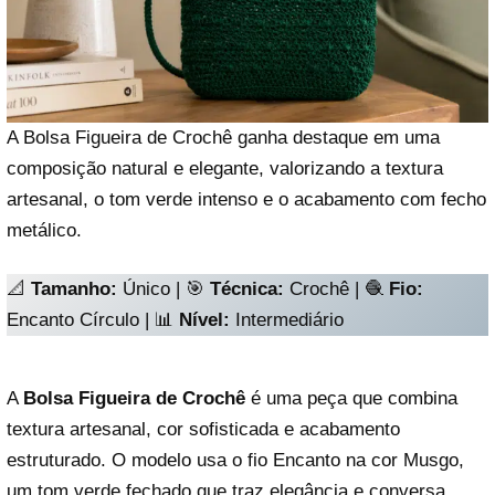
A Bolsa Figueira de Crochê ganha destaque em uma
composição natural e elegante, valorizando a textura
artesanal, o tom verde intenso e o acabamento com fecho
metálico.
📐
Tamanho:
Único | 🎯
Técnica:
Crochê | 🧶
Fio:
Encanto Círculo | 📊
Nível:
Intermediário
A
Bolsa Figueira de Crochê
é uma peça que combina
textura artesanal, cor sofisticada e acabamento
estruturado. O modelo usa o fio Encanto na cor Musgo,
um tom verde fechado que traz elegância e conversa