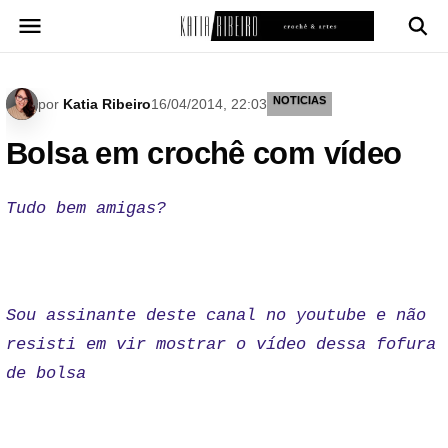
Pular
para
o
conteúdo
NOTICIAS
por
Katia Ribeiro
16/04/2014, 22:03
Bolsa em crochê com vídeo
Tudo bem amigas?
Sou assinante deste canal no youtube e não
resisti em vir mostrar o vídeo dessa fofura
de bolsa