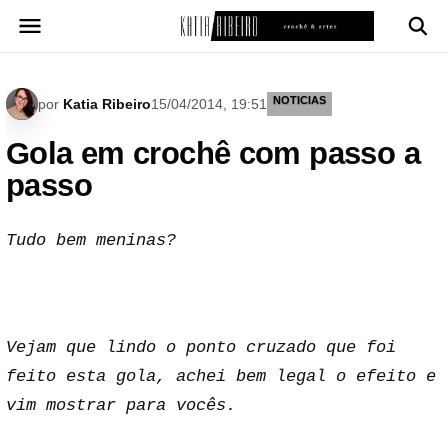
Pular
para
o
conteúdo
NOTICIAS
por
Katia Ribeiro
15/04/2014, 19:51
Gola em crochê com passo a
passo
Tudo bem meninas?
Vejam que lindo o ponto cruzado que foi
feito esta gola, achei bem legal o efeito e
vim mostrar para vocês.