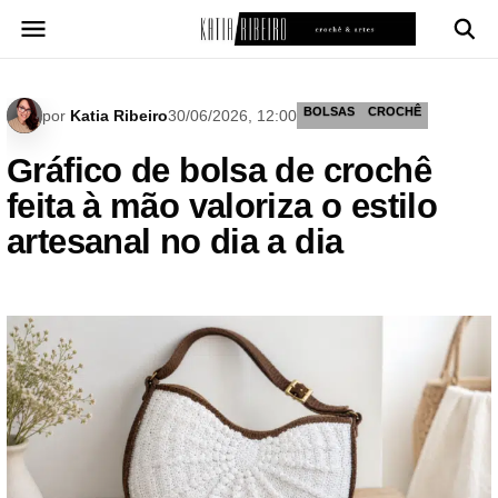
Pular
para
o
conteúdo
BOLSAS
CROCHÊ
por
Katia Ribeiro
30/06/2026, 12:00
Gráfico de bolsa de crochê
feita à mão valoriza o estilo
artesanal no dia a dia