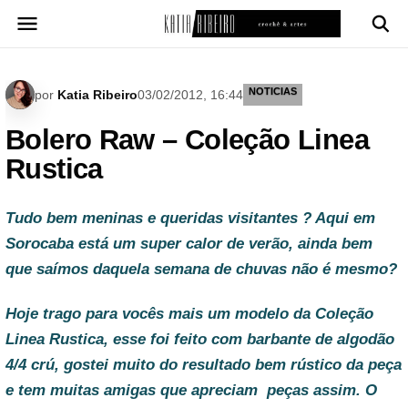
Pular
para
o
conteúdo
NOTICIAS
por
Katia Ribeiro
03/02/2012, 16:44
Bolero Raw – Coleção Linea
Rustica
Tudo bem meninas e queridas visitantes ? Aqui em
Sorocaba está um super calor de verão, ainda bem
que saímos daquela semana de chuvas não é mesmo?
Hoje trago para vocês mais um modelo da Coleção
Linea Rustica, esse foi feito com barbante de algodão
4/4 crú, gostei muito do resultado bem rústico da peça
e tem muitas amigas que apreciam peças assim. O