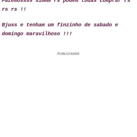
Fazemossss simmm rs podem todas comprar rs
rs rs !!
Bjuss e tenham um finzinho de sabado e
domingo maravilhoso !!!
PUBLICIDADE