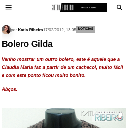
Pular
para
o
conteúdo
NOTICIAS
por
Katia Ribeiro
17/02/2012, 13:05
Bolero Gilda
Venho mostrar um outro bolero, este é aquele que a
Claudia Maria faz a partir de um cachecol, muito fácil
e com este ponto ficou muito bonito.
Abços.