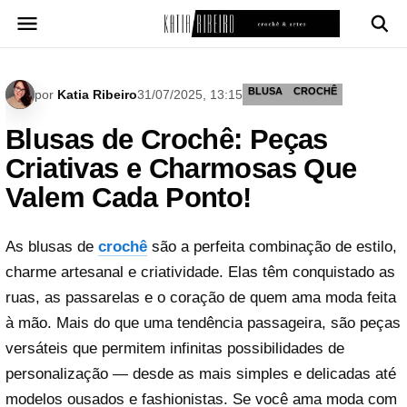
Pular
para
o
conteúdo
BLUSA
CROCHÊ
por
Katia Ribeiro
31/07/2025, 13:15
Blusas de Crochê: Peças
Criativas e Charmosas Que
Valem Cada Ponto!
As blusas de
crochê
são a perfeita combinação de estilo,
charme artesanal e criatividade. Elas têm conquistado as
ruas, as passarelas e o coração de quem ama moda feita
à mão. Mais do que uma tendência passageira, são peças
versáteis que permitem infinitas possibilidades de
personalização — desde as mais simples e delicadas até
modelos ousados e fashionistas. Se você ama moda com