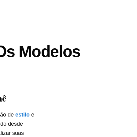
 Os Modelos
hê
ção de
estilo
e
ando desde
lizar suas