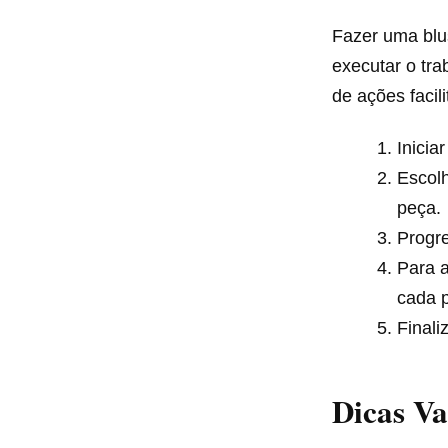
Fazer uma blu
executar o tra
de ações facil
Inicia
Escolh
peça.
Progre
Para a
cada p
Finali
Dicas Va