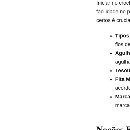
Iniciar no cr
facilidade no
certos é cruci
Tipos
fios d
Agulh
agulha
Tesou
Fita M
acord
Marca
marcad
Noções 