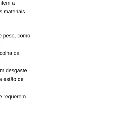
antem a
s materiais
 e peso, como
.
colha da
em desgaste.
a estão de
e requerem