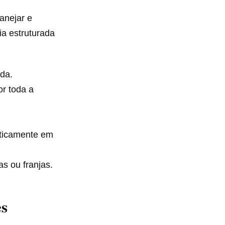
anejar e
ia estruturada
da.
or toda a
aticamente em
s ou franjas.
es