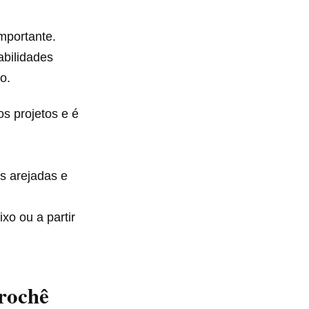
mportante.
abilidades
o.
s projetos e é
s arejadas e
xo ou a partir
rochê