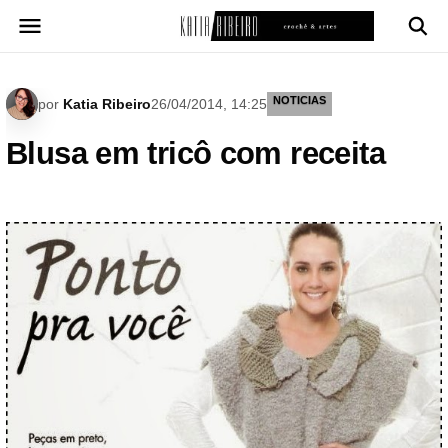
Pular
para
o
conteúdo
NOTICIAS
por
Katia Ribeiro
26/04/2014, 14:25
Blusa em tricô com receita