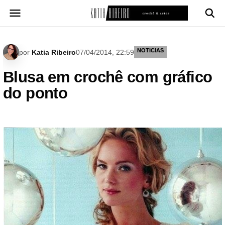
Pular
para
o
conteúdo
NOTICIAS
por
Katia Ribeiro
07/04/2014, 22:59
Blusa em crochê com gráfico
do ponto