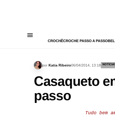
Pular
para
o
conteúdo
CROCHÊ
CROCHE PASSO A PASSO
BEL
NOTICIA
por
Katia Ribeiro
06/04/2014, 13:18
Casaqueto em
passo
Tudo bem a