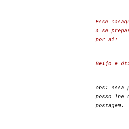
Esse casaq
a se prepa
por aí!
Beijo e ót
obs: essa 
posso lhe 
postagem.