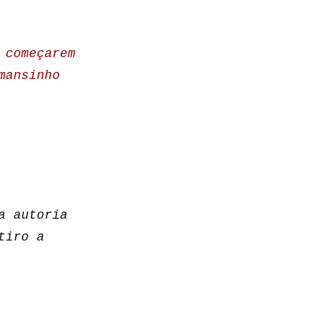
 começarem
mansinho
a autoria
tiro a