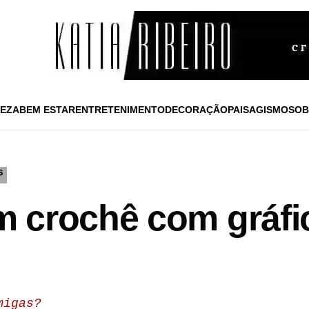
EZA
BEM ESTAR
ENTRETENIMENTO
DECORAÇÃO
PAISAGISMO
SOB
S
 crochê com gráfi
migas?