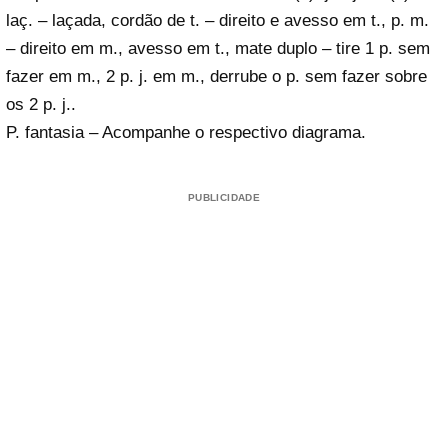
laç. – laçada, cordão de t. – direito e avesso em t., p. m.
– direito em m., avesso em t., mate duplo – tire 1 p. sem
fazer em m., 2 p. j. em m., derrube o p. sem fazer sobre
os 2 p. j..
P. fantasia – Acompanhe o respectivo diagrama.
PUBLICIDADE