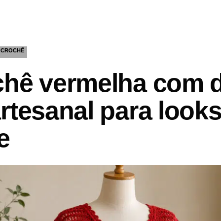
CROCHÊ
chê vermelha com 
rtesanal para look
e