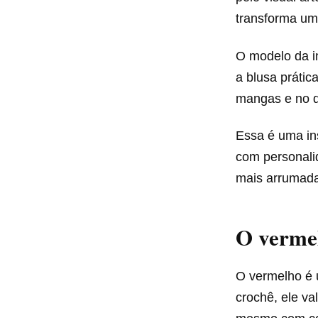
transforma um
O modelo da 
a blusa práti
mangas e no de
Essa é uma in
com personali
mais arrumad
O vermel
O vermelho é 
crochê, ele va