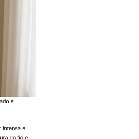
ado e
 intensa e
ura do fio e