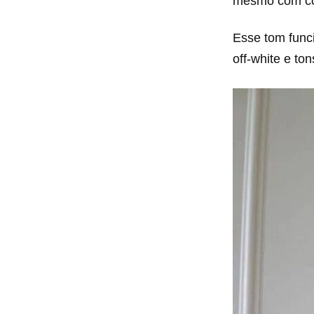
mesmo com co
Esse tom func
off-white e to