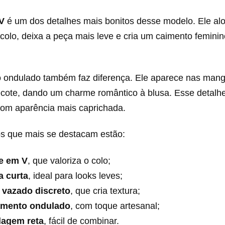
V
é um dos detalhes mais bonitos desse modelo. Ele al
colo, deixa a peça mais leve e cria um caimento femini
ondulado também faz diferença. Ele aparece nas manga
ecote, dando um charme romântico à blusa. Esse detalh
com aparência mais caprichada.
os que mais se destacam estão:
e em V
, que valoriza o colo;
 curta
, ideal para looks leves;
 vazado discreto
, que cria textura;
mento ondulado
, com toque artesanal;
agem reta
, fácil de combinar.