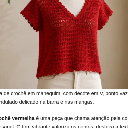
a de crochê em manequim, com decote em V, ponto vaz
dulado delicado na barra e nas mangas.
rochê vermelha
é uma peça que chama atenção pela cor
tesanal. O tom vibrante valoriza os pontos, destaca a text