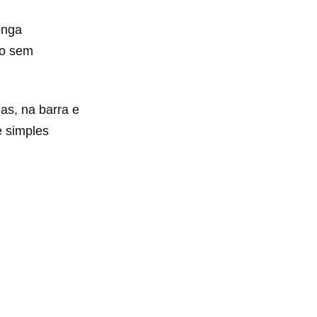
onga
no sem
s, na barra e
e simples