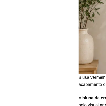
Blusa vermelh
acabamento on
A
blusa de c
pelo visual ar