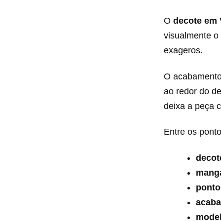
O
decote em 
visualmente o 
exageros.
O acabamento 
ao redor do d
deixa a peça 
Entre os pont
decot
manga
ponto
acaba
model