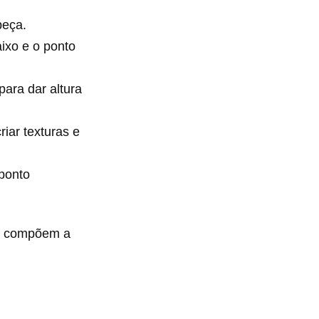
peça.
aixo e o ponto
para dar altura
riar texturas e
 ponto
ue compõem a