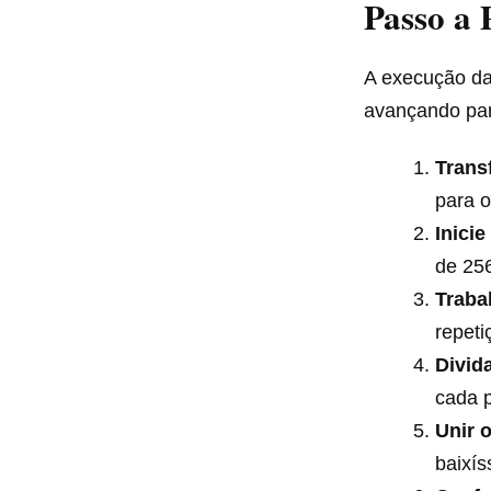
Passo a 
A execução da 
avançando par
Trans
para o
Inicie
de 256
Traba
repeti
Divid
cada p
Unir 
baixís