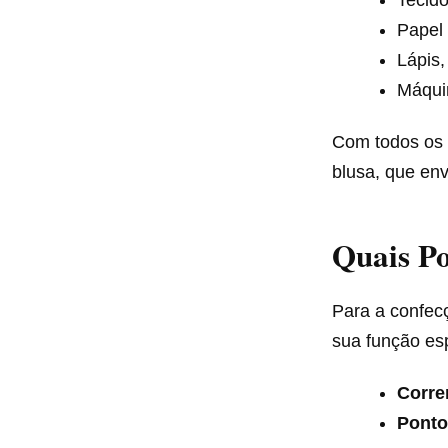
Papel
Lápis,
Máqui
Com todos os m
blusa, que env
Quais Po
Para a confec
sua função esp
Corren
Ponto