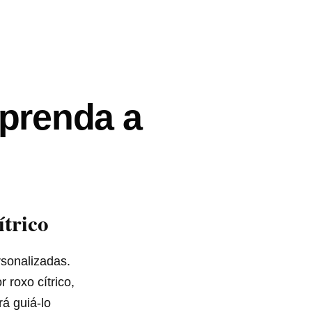
Aprenda a
trico
rsonalizadas.
roxo cítrico,
rá guiá-lo