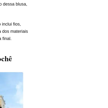
o dessa blusa,
inclui fios,
a dos materiais
final.
ochê