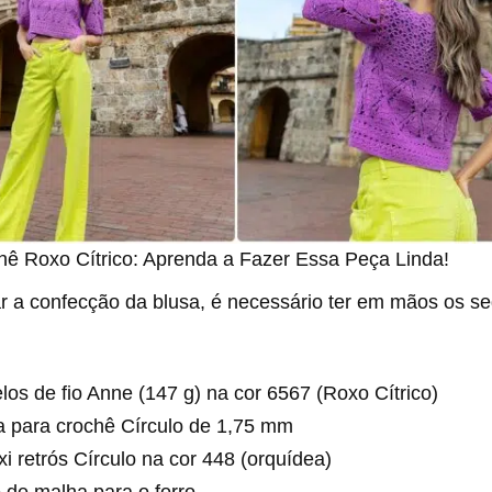
hê Roxo Cítrico: Aprenda a Fazer Essa Peça Linda!
ar a confecção da blusa, é necessário ter em mãos os se
los de fio Anne (147 g) na cor 6567 (Roxo Cítrico)
a para crochê Círculo de 1,75 mm
i retrós Círculo na cor 448 (orquídea)
 de malha para o forro