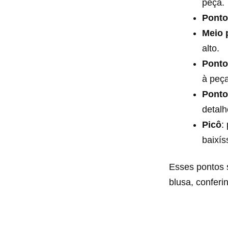
peça.
Ponto 
Meio p
alto.
Ponto 
à peça
Ponto 
detalh
Picô
:
baixís
Esses pontos 
blusa, conferi