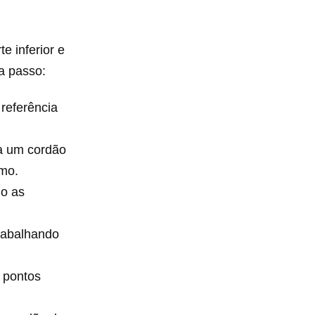
e inferior e
a passo:
referência
ça um cordão
imo.
do as
trabalhando
m pontos