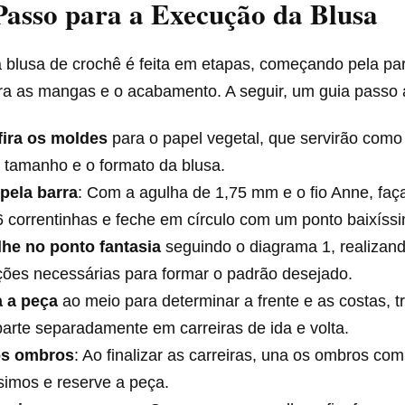
Passo para a Execução da Blusa
blusa de crochê é feita em etapas, começando pela part
a as mangas e o acabamento. A seguir, um guia passo 
fira os moldes
para o papel vegetal, que servirão como 
 tamanho e o formato da blusa.
 pela barra
: Com a agulha de 1,75 mm e o fio Anne, fa
 correntinhas e feche em círculo com um ponto baixíss
lhe no ponto fantasia
seguindo o diagrama 1, realizan
ções necessárias para formar o padrão desejado.
a a peça
ao meio para determinar a frente e as costas, 
arte separadamente em carreiras de ida e volta.
os ombros
: Ao finalizar as carreiras, una os ombros co
simos e reserve a peça.