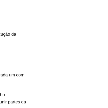
ecução da
, cada um com
lho.
 unir partes da