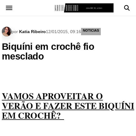
Pular
para
o
conteúdo
NOTICIAS
por
Katia Ribeiro
12/01/2015, 09:16
Biquíni em crochê fio
mesclado
VAMOS APROVEITAR O
VERÃO E FAZER ESTE BIQUÍNI
EM CROCHÊ?